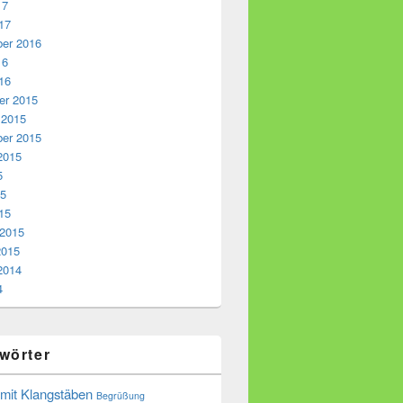
17
17
er 2016
16
16
r 2015
 2015
er 2015
2015
5
15
15
 2015
2015
2014
4
wörter
 mit Klangstäben
Begrüßung