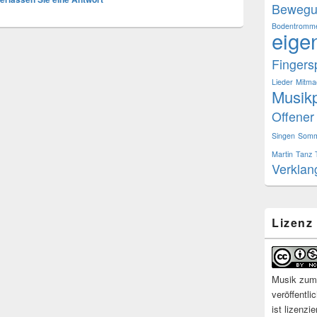
Bewegu
Bodentromm
eige
Fingersp
Lieder
Mitma
Musikp
Offener
Singen
Somm
Martin
Tanz
Verklan
Lizenz
Musik zum 
veröffentli
ist lizenzi