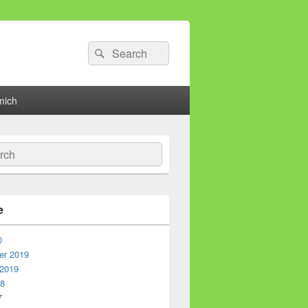
Search
Suche
for:
mich
he
e
0
r 2019
 2019
18
7