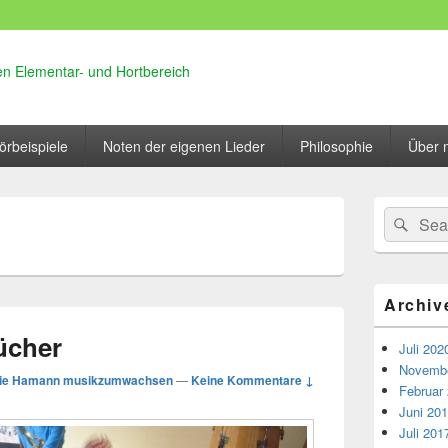
n Elementar- und Hortbereich
örbeispiele
Noten der eigenen Lieder
Philosophie
Über 
Primärer
Search
Suc
Seitenleisten
for:
Widget-
Bereich
Archiv
ücher
Juli 202
Novembe
lie Hamann musikzumwachsen
—
Keine Kommentare ↓
Februar
Juni 20
Juli 201