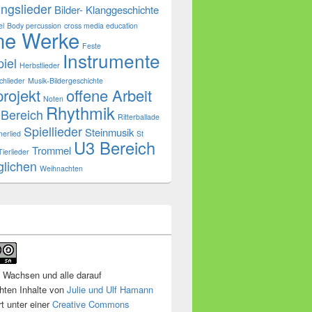
ngslieder
Bilder- Klanggeschichte
el
Body percussion
cross media education
ne Werke
Feste
Instrumente
iel
Herbstlieder
chlieder
Musik-Bildergeschichte
rojekt
offene Arbeit
Noten
Rhythmik
 Bereich
Ritterballade
Spiellieder
Steinmusik
erlied
St
U3 Bereich
Trommel
Tierlieder
glichen
Weihnachten
Wachsen und alle darauf
chten Inhalte
von
Julie und Ulf Hamann
ert unter einer
Creative Commons