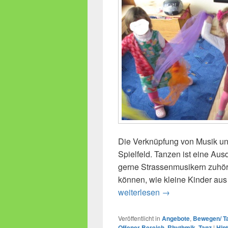
Die Verknüpfung von Musik un
Spielfeld. Tanzen ist eine Aus
gerne Strassenmusikern zuhört
können, wie kleine Kinder au
Glöckchen und Tü
weiterlesen
→
Veröffentlicht in
Angebote
,
Bewegen/ T
Offener Bereich
,
Rhythmik
,
Tanz
|
Hin