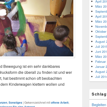
April 20
März 20
Septemb
April 20
März 20
Novembe
Oktober
Septemb
August 
Juli 201
Juni 20
März 20
Februar
d Bewegung ist ein sehr dankbares
Januar 
August 
drucksform die überall zu finden ist und wer
Juli 201
, hat bestimmt schon oft beobachten
s dem Kinderwagen klettern wollen und
cher
Schlag
anzen
,
Sonstiges
|
Gekennzeichnet mit
offene Arbeit
,
Begleiten
terlassen Sie eine Antwort